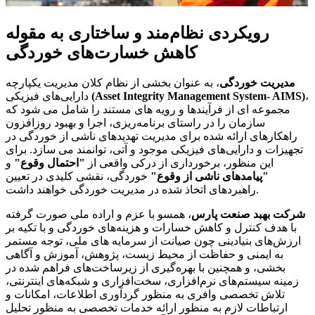
رویکردی نظام‌مند و ساختاری به مقوله
کاهش خسارت‌های خوردگی
مدیریت خوردگی
، به عنوان بخشی از نظام کلان مدیریت یکپارچه
،
(Asset Integrity Management System- AIMS)
دارایی‌های فیزیکی
مجموعه ای از فرآیندها و رویه های مستند را شامل می شود که
سازمان را در راستای برنامه‌ریزی، اجرا و بهبود روزافزون
راهکارهای ارائه شده برای مدیریت تهدیدهای ناشی از خوردگی در
تجهیزات و دارایی‌های فیزیکی موجود و آتی، توانمند می سازد. برای
این منظور، برخورداری از درکی واقعی از
"احتمال وقوع"
و
"پیامدهای ناشی از وقوع"
خوردگی، نقشی کلیدی در تعیین
راهبردهای اتخاذ شده در مدیریت خوردگی خواهند داشت.
شرکت بهبد صنعت پارس
، همسو با عزم و اراده ملی صورت گرفته
با هدف کنترل و کاهش خسارات و هزینه‌های خوردگی و با تکیه بر
ارزش‌های بنیادینی چون صیانت از سرمایه های ملی، توجه مستمر
به ایمنی و حفاظت از محیط زیست، پژوهش، آموزش و آگاهی
بخشی، و همچنین با بهره‌گیری از زیرساخت‌های فراهم شده در
زمینه سیستم‌های نرم‌افزاری، سخت‌افزاری و شبکه‌های اینترنتی،
تلاش تخصصی وافری به منظور گردآوری اطلاعات، امکانات و
ارتباطات لازم به منظور ارائه خدمات تخصصی به منظور تحلیل