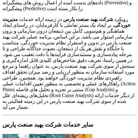
داده‌های بدست آمده از اعمال روش های پیشگیرانه (Preventive) و
پیشگیرانه (Predictive) را بکار بسته است.
رویکرد
شرکت بهبد صنعت پارس
در زمینه ارائه خدمات
مدیریت
خوردگی
، بر ایجاد یک بستر تعاملی با کارفرمایان، در راستای ایجاد
هماهنگی و هم‌سویی کامل بین ذینفعان درون سازمانی و برون
سازمانی استوار می باشد. بر این اساس، برنامه عملی شرکت بهبد
صنعت پارس در تدوین و استقرار نظام مدیریت خوردگی، متناسب
با جایگاه و نقش هر یک از ذینفعان، بصوت جداگانه طراحی و تا
مرحله پیاده‌سازی و مستندسازی فرآیندها با دقت تعقیب می شود.
در همین راستا، تعریف دقیق شاخص‌های کلیدی قابل اندازه‌گیری و
سنجش از سوی شرکت بهبد صنعت پارس، به عنوان راهنما و مرجع
مورد استفاده سازمان به منظور ارزیابی و رصد میزان تحقق اهداف
راهبردی نظام مدیریت خوردگی خواهند بود. همچنین، طراحی
راهکارهای عملی و تخصصی به منظور تعیین اقدامات عملی (Action
Plans) مبتنی بر تجزیه و تحلیل های فاصله (Gap Analysis) و
تحلیل‌های ریشه‌ای علل (Root Cause Analysis) از دیگر خدمات ارائه
شده از سوی شرکت بهبد صنعت پارس در این زمینه فعالیتی به
شمار می آید.
سایر خدمات شرکت بهبد صنعت پارس